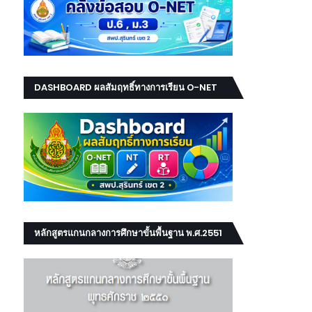
DASHBOARD ผลสัมฤทธิ์ทางการเรียน O-NET
NT RT
หลักสูตรแกนกลางการศึกษาขั้นพื้นฐาน พ.ศ.2551