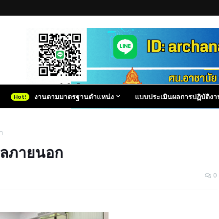
งานตามมาตรฐานตำแหน่ง
แบบประเมินผลการปฏิบัติงา
า
คคลภายนอก
0