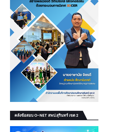
คลังข้อสอบ O-NET สพป.สุรินทร์ เขต 2