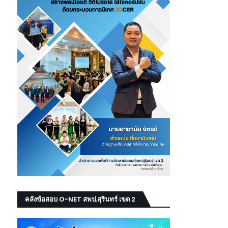
คลังข้อสอบ O-NET สพป.สุรินทร์ เขต 2