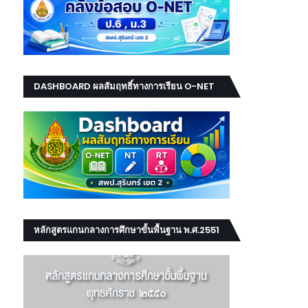
DASHBOARD ผลสัมฤทธิ์ทางการเรียน O-NET
NT RT
หลักสูตรแกนกลางการศึกษาขั้นพื้นฐาน พ.ศ.2551