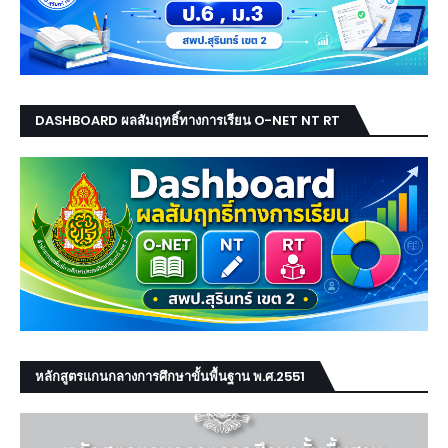
DASHBOARD ผลสัมฤทธิ์ทางการเรียน O-NET NT RT
หลักสูตรแกนกลางการศึกษาขั้นพื้นฐาน พ.ศ.2551