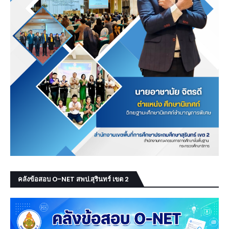
คลังข้อสอบ O-NET สพป.สุรินทร์ เขต 2