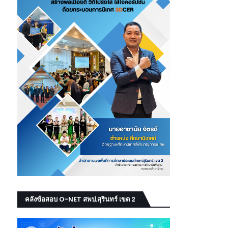
คลังข้อสอบ O-NET สพป.สุรินทร์ เขต 2