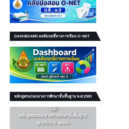
DASHBOARD ผลสัมฤทธิ์ทางการเรียน O-NET
NT RT
หลักสูตรแกนกลางการศึกษาขั้นพื้นฐาน พ.ศ.2551