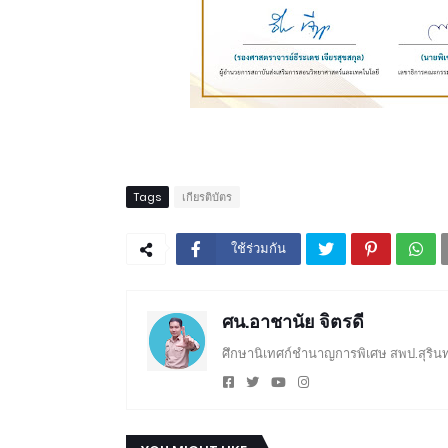
Tags
เกียรติบัตร
ใช้ร่วมกัน
ศน.อาชานัย จิตรดี
ศึกษานิเทศก์ชำนาญการพิเศษ สพป.สุรินท