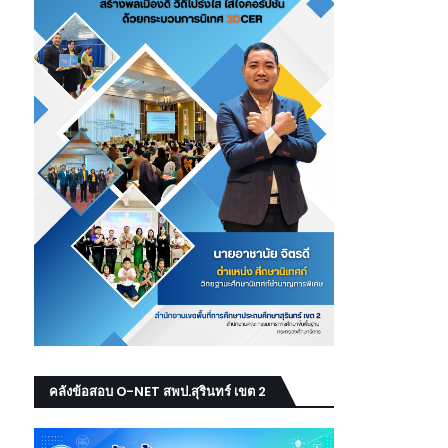
คลังข้อสอบ O-NET สพป.สุรินทร์ เขต 2