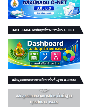
DASHBOARD ผลสัมฤทธิ์ทางการเรียน O-NET
NT RT
หลักสูตรแกนกลางการศึกษาขั้นพื้นฐาน พ.ศ.2551