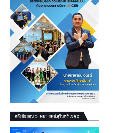
คลังข้อสอบ O-NET สพป.สุรินทร์ เขต 2