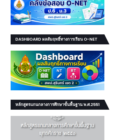
DASHBOARD ผลสัมฤทธิ์ทางการเรียน O-NET
NT RT
หลักสูตรแกนกลางการศึกษาขั้นพื้นฐาน พ.ศ.2551