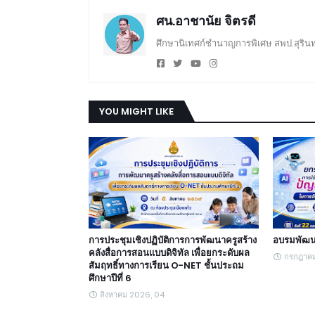
ศน.อาชานัย จิตรดี
ศึกษานิเทศก์ชำนาญการพิเศษ สพป.สุรินท
YOU MIGHT LIKE
การประชุมเชิงปฏิบัติการการพัฒนาครูสร้าง
อบรมพัฒน
คลังสื่อการสอนแบบดิจิทัล เพื่อยกระดับผล
กรกฎาคม
สัมฤทธิ์ทางการเรียน O-NET ชั้นประถม
ศึกษาปีที่ 6
สิงหาคม 2026, 04