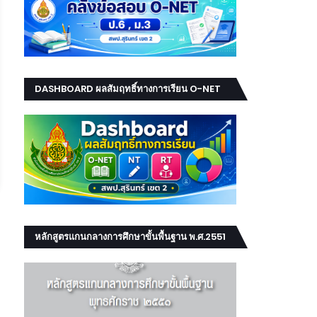
DASHBOARD ผลสัมฤทธิ์ทางการเรียน O-NET
NT RT
หลักสูตรแกนกลางการศึกษาขั้นพื้นฐาน พ.ศ.2551