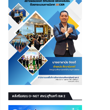
คลังข้อสอบ O-NET สพป.สุรินทร์ เขต 2