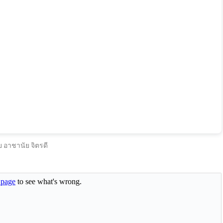
 อาชานัย จิตรดี