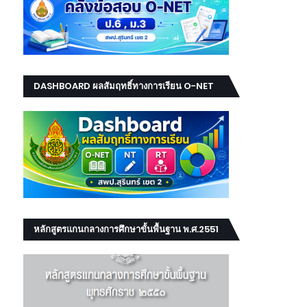
DASHBOARD ผลสัมฤทธิ์ทางการเรียน O-NET
NT RT
หลักสูตรแกนกลางการศึกษาขั้นพื้นฐาน พ.ศ.2551