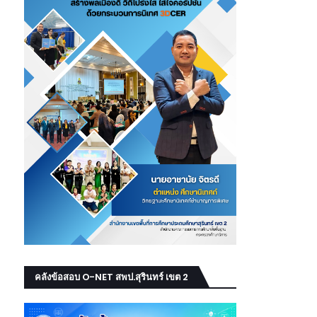
คลังข้อสอบ O-NET สพป.สุรินทร์ เขต 2