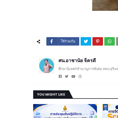
ใช้ร่วมกัน
ศน.อาชานัย จิตรดี
ศึกษานิเทศก์ชำนาญการพิเศษ สพป.สุรินท
YOU MIGHT LIKE