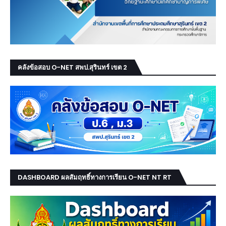
คลังข้อสอบ O-NET สพป.สุรินทร์ เขต 2
DASHBOARD ผลสัมฤทธิ์ทางการเรียน O-NET NT RT