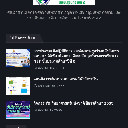
ศน.อาชานัย จิตรดี ศึกษานิเทศก์ชำนาญการพิเศษ กลุ่มนิเทศ ติดตาม และ
ประเมินผลการจัดการศึกษา สพป.สุรินทร์ เขต 2
ได้รับความนิยม
การประชุมเชิงปฏิบัติการการพัฒนาครูสร้างคลังสื่อการ
สอนแบบดิจิทัล เพื่อยกระดับผลสัมฤทธิ์ทางการเรียน O-
NET ชั้นประถมศึกษาปีที่ 6
สิงหาคม 04, 2569
แผนผังการจัดขบวนพาเหรดกีฬาสีภายใน
ธันวาคม 06, 2563
กิจกรรมวันวิทยาศาสตร์แห่งชาติ ปีการศึกษา 2565
สิงหาคม 15, 2565