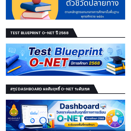
TEST BLUEPRINT O-NET ปี 2568
สรุป DASHBOARD ผลสัมฤทธิ์ O-NET ระดับเขต