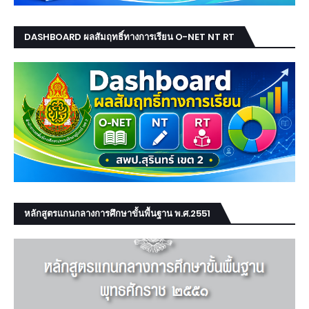
DASHBOARD ผลสัมฤทธิ์ทางการเรียน O-NET NT RT
หลักสูตรแกนกลางการศึกษาขั้นพื้นฐาน พ.ศ.2551