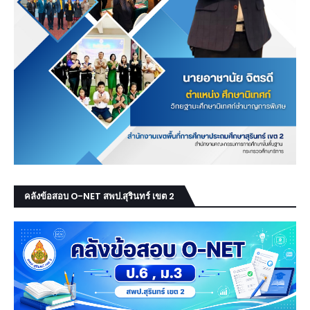
คลังข้อสอบ O-NET สพป.สุรินทร์ เขต 2