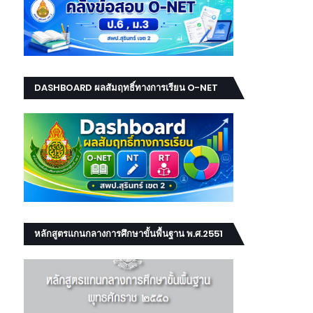
DASHBOARD ผลสัมฤทธิ์ทางการเรียน O-NET
NT RT
หลักสูตรแกนกลางการศึกษาขั้นพื้นฐาน พ.ศ.2551