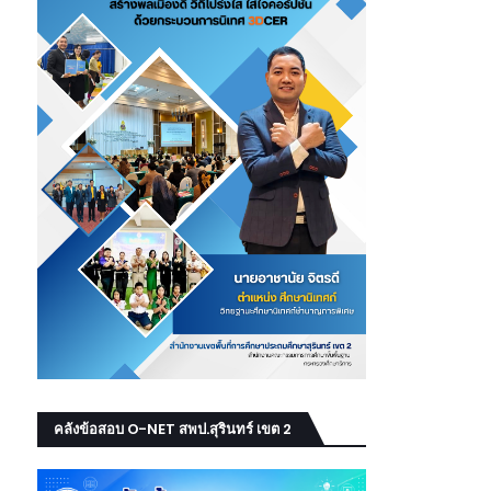
คลังข้อสอบ O-NET สพป.สุรินทร์ เขต 2