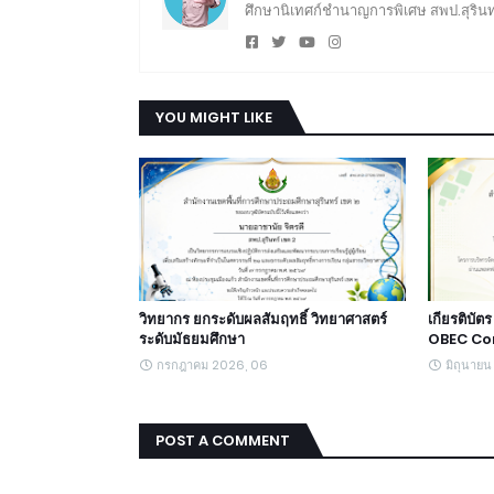
ศึกษานิเทศก์ชำนาญการพิเศษ สพป.สุรินท
YOU MIGHT LIKE
วิทยากร ยกระดับผลสัมฤทธิ์ วิทยาศาสตร์
เกียรติบั
ระดับมัธยมศึกษา
OBEC Con
กรกฎาคม 2026, 06
มิถุนาย
POST A COMMENT