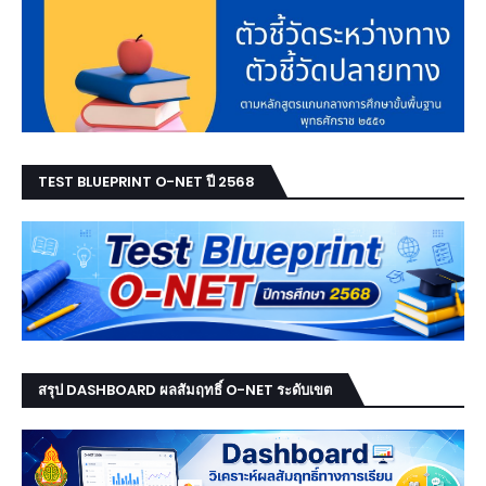
TEST BLUEPRINT O-NET ปี 2568
สรุป DASHBOARD ผลสัมฤทธิ์ O-NET ระดับเขต