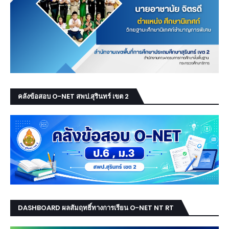
คลังข้อสอบ O-NET สพป.สุรินทร์ เขต 2
DASHBOARD ผลสัมฤทธิ์ทางการเรียน O-NET NT RT