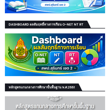
DASHBOARD ผลสัมฤทธิ์ทางการเรียน O-NET NT RT
หลักสูตรแกนกลางการศึกษาขั้นพื้นฐาน พ.ศ.2551