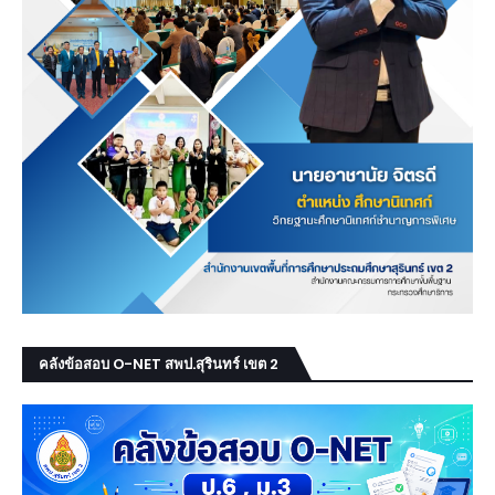
คลังข้อสอบ O-NET สพป.สุรินทร์ เขต 2